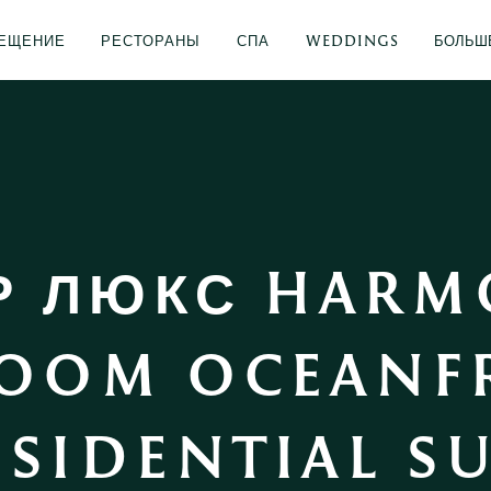
ЕЩЕНИЕ
РЕСТОРАНЫ
СПА
WEDDINGS
БОЛЬШ
Р ЛЮКС HARMO
OOM OCEANFR
ESIDENTIAL SU