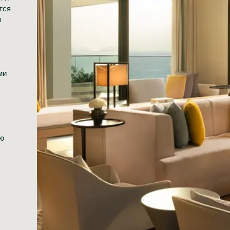
тся
я
ми
ую