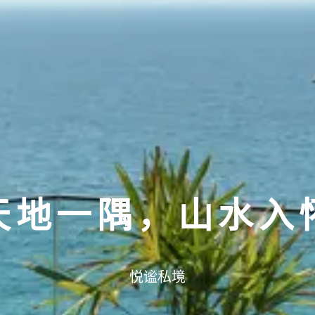
天地一隅，山水入
悦谧私境