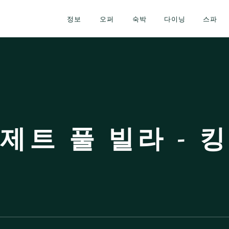
정보
오퍼
숙박
다이닝
스파
제트 풀 빌라 - 킹