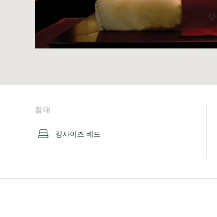
침대
킹사이즈 베드