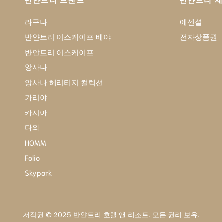
반얀트리 브랜드
반얀트리 
라구나
에센셜
반얀트리 이스케이프 베야
전자상품권
반얀트리 이스케이프
앙사나
앙사나 헤리티지 컬렉션
가리야
카시아
다와
HOMM
Folio
Skypark
저작권 © 2025 반얀트리 호텔 앤 리조트. 모든 권리 보유.