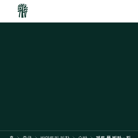
홈
중국
반얀트리 리장
숙박
제트 풀 빌라 - 킹