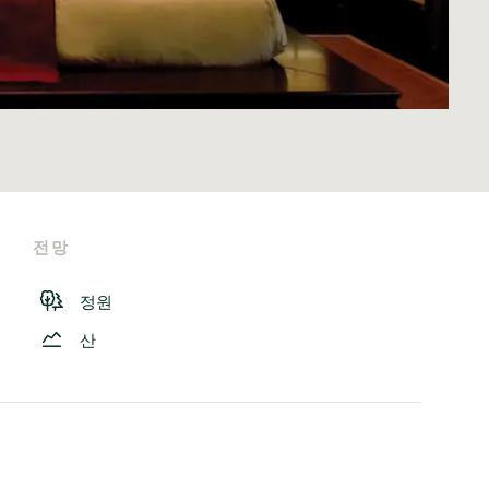
전망
정원
산