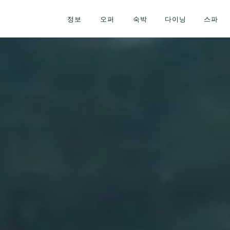
정보
오퍼
숙박
다이닝
스파