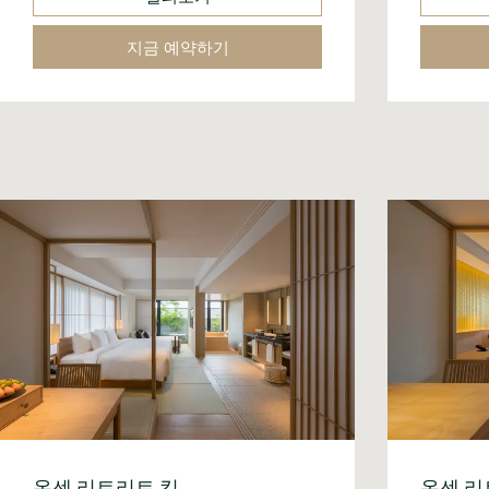
지금 예약하기
온센 리트리트 킹
온센 리