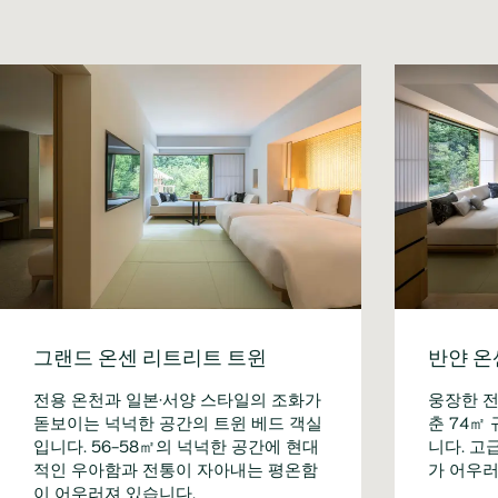
그랜드 온센 리트리트 트윈
반얀 온
전용 온천과 일본·서양 스타일의 조화가
웅장한 전
돋보이는 넉넉한 공간의 트윈 베드 객실
춘 74㎡
입니다. 56-58㎡의 넉넉한 공간에 현대
니다. 고
적인 우아함과 전통이 자아내는 평온함
가 어우러
이 어우러져 있습니다.