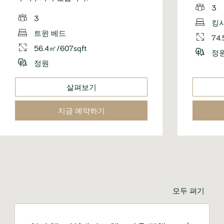
3
3
킹
트윈 베드
74.
56.4㎡/607sqft
정
정원
살펴보기
지금 예약하기
모두 펴기