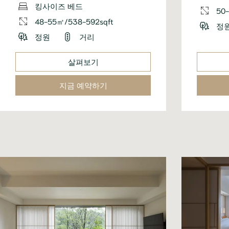
킹사이즈 베드
50
48-55㎡/538-592sqft
정
정원
거리
살펴보기
지금 예약하기