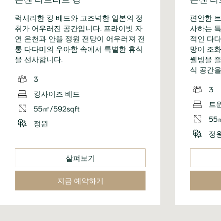
럭셔리한 킹 베드와 고즈넉한 일본의 정
편안한 트
취가 어우러진 공간입니다. 프라이빗 자
사하는 특
연 온천과 안뜰 정원 전망이 어우러져 전
적인 다다
통 다다미의 우아함 속에서 특별한 휴식
망이 조화
을 선사합니다.
웰빙을 즐
식 공간을
3
3
킹사이즈 베드
트
55㎡/592sqft
55
정원
정
살펴보기
지금 예약하기