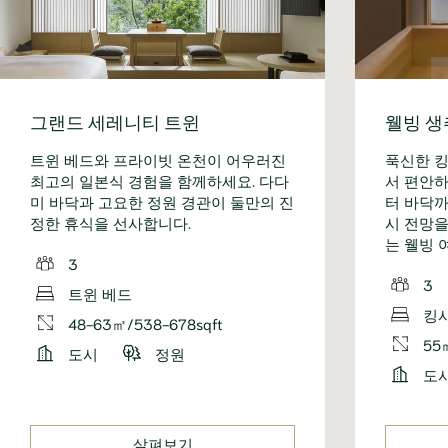
그랜드 세레니티 트윈
웰빙 생
트윈 베드와 프라이빗 온천이 어우러진
푹신한 킹
최고의 일본식 경험을 함께하세요. 다다
서 편안하
미 바닥과 고요한 정원 경관이 둘만의 진
터 바닥까
정한 휴식을 선사합니다.
시 전망을
는 웰빙 
3
3
트윈 베드
킹
48-63㎡/538-678sqft
55
도시
정원
도
살펴보기