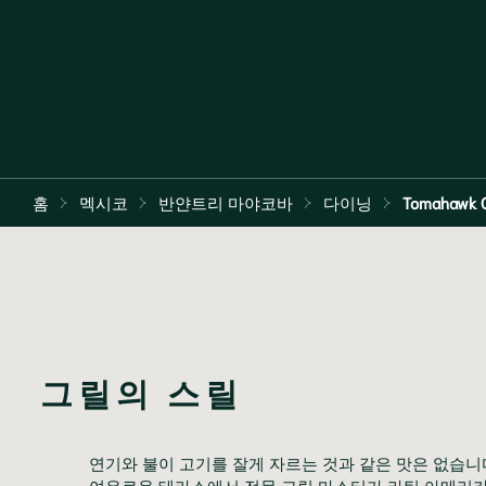
홈
멕시코
반얀트리 마야코바
다이닝
Tomahawk Op
그릴의 스릴
연기와 불이 고기를 잘게 자르는 것과 같은 맛은 없습니
여유로운 테라스에서 전문 그릴 마스터가 라틴 아메리