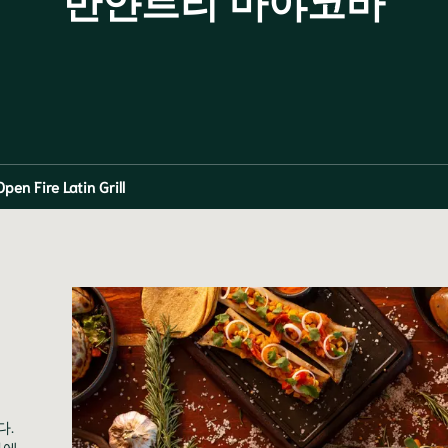
반얀트리 마야코바
en Fire Latin Grill
다.
카에