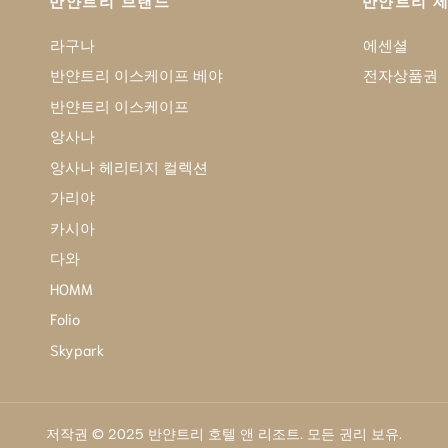
반얀트리 브랜드
반얀트리 
라구나
에센셜
반얀트리 이스케이프 베야
전자상품권
반얀트리 이스케이프
앙사나
앙사나 헤리티지 컬렉션
가리야
카시아
다와
HOMM
Folio
Skypark
저작권 © 2025 반얀트리 호텔 앤 리조트. 모든 권리 보유.