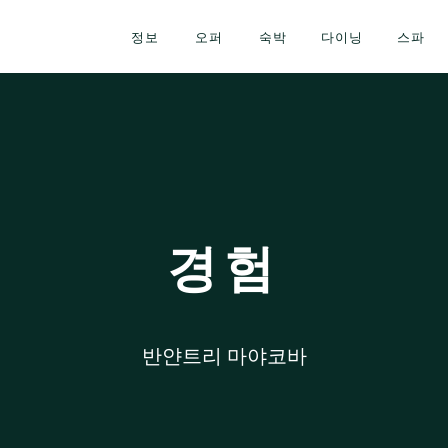
정보
오퍼
숙박
다이닝
스파
경험
반얀트리 마야코바