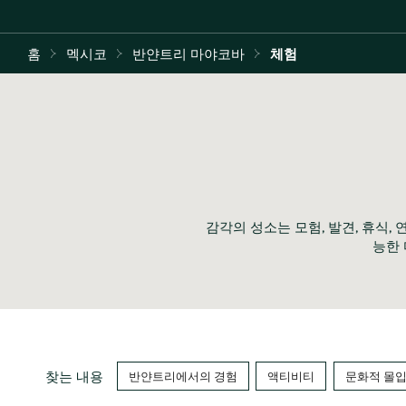
홈
멕시코
반얀트리 마야코바
체험
감각의 성소는 모험, 발견, 휴식,
능한 
찾는 내용
반얀트리에서의 경험
액티비티
문화적 몰