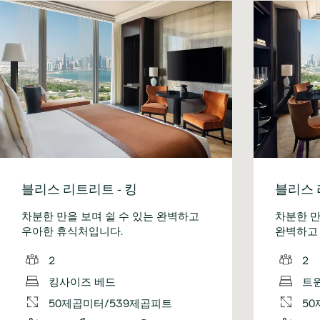
블리스 리트리트 - 킹
블리스 
차분한 만을 보며 쉴 수 있는 완벽하고
차분한 만
우아한 휴식처입니다.
완벽하고
2
2
킹사이즈 베드
트
50제곱미터/539제곱피트
50