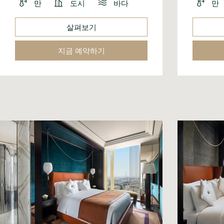
만
도시
바다
만
살펴보기
지금 예약하기