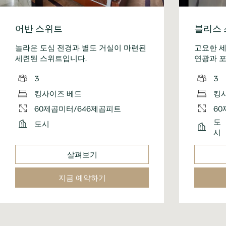
어반 스위트
블리스
놀라운 도심 전경과 별도 거실이 마련된
고요한 
세련된 스위트입니다.
연광과 
3
3
킹사이즈 베드
킹
60제곱미터/646제곱피트
60
도
도시
시
살펴보기
지금 예약하기