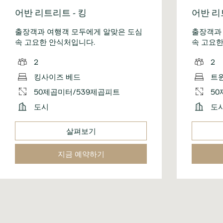
어반 리트리트 - 킹
어반 리
출장객과 여행객 모두에게 알맞은 도심
출장객과
속 고요한 안식처입니다.
속 고요한
2
2
킹사이즈 베드
트
50제곱미터/539제곱피트
50
도시
도
살펴보기
지금 예약하기