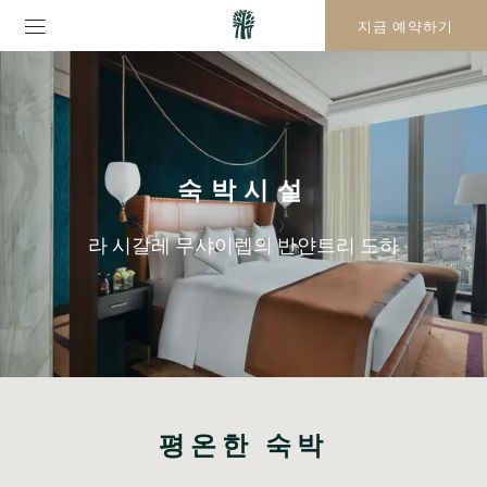
지금 예약하기
숙박시설
라 시갈레 무샤이렙의 반얀트리 도하
평온한 숙박