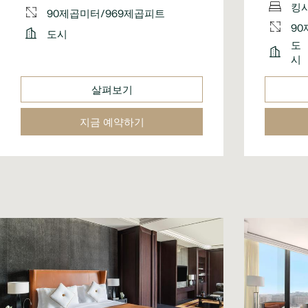
킹
90제곱미터/969제곱피트
90
도시
도
시
살펴보기
지금 예약하기