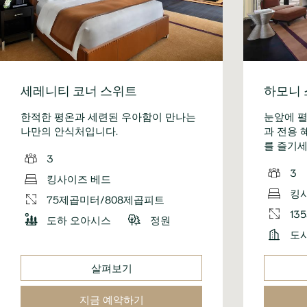
세레니티 코너 스위트
하모니 
한적한 평온과 세련된 우아함이 만나는
눈앞에 
나만의 안식처입니다.
과 전용 
를 즐기세
3
3
킹사이즈 베드
킹
75제곱미터/808제곱피트
13
도하 오아시스
정원
도
살펴보기
지금 예약하기