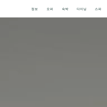
정보
오퍼
숙박
다이닝
스파