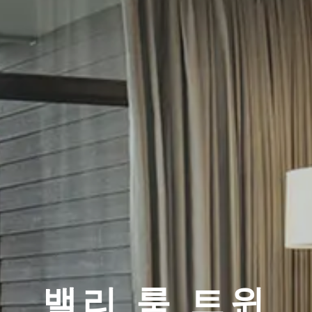
밸리 룸 트윈