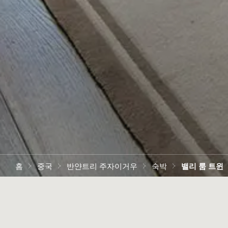
홈
중국
반얀트리 주자이거우
숙박
밸리 룸 트윈