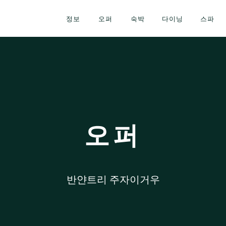
정보
오퍼
숙박
다이닝
스파
오퍼
반얀트리 주자이거우