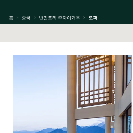
홈
중국
반얀트리 주자이거우
오퍼