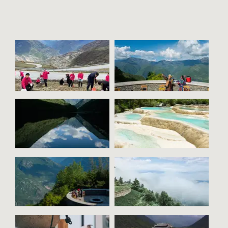
주자이거우
페어리 풀
구름에 싸인 호
야외
텔