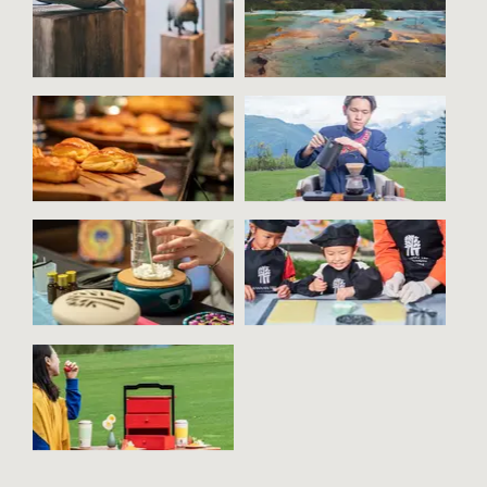
스톤
조식
커피
양초
요리
커플