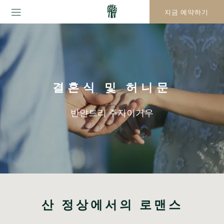
지금 예약하기
결혼식 및 허니문
반얀트리 주자이거우
산 정상에서의 로맨스