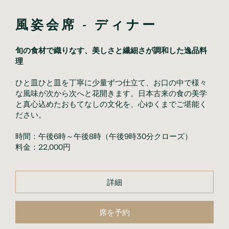
風姿会席 - ディナー
旬の食材で織りなす、美しさと繊細さが調和した逸品料
理
ひと皿ひと皿を丁寧に少量ずつ仕立て、お口の中で様々
な風味が次から次へと花開きます。日本古来の食の美学
と真心込めたおもてなしの文化を、心ゆくまでご堪能く
ださい。
時間：午後6時～午後8時（午後9時30分クローズ）
料金：22,000円
詳細
席を予約